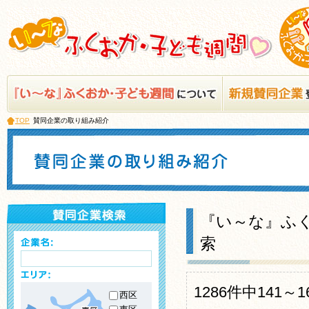
TOP
賛同企業の取り組み紹介
『い～な』ふく
索
1286件中141
西区