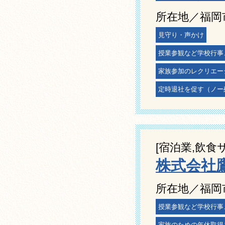
所在地／福岡市
見守り・声かけ
授業参観など学校行事
家族参加のレクリエー
定時退社を促す（ノー
[宿泊業,飲食
株式会社
所在地／福岡
授業参観など学校行事
家族のための年休取得