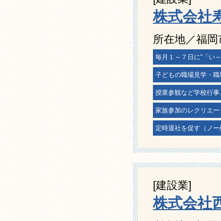
株式会社
所在地／福岡
毎月１～７日に“「い
子どもの職場見学・職
授業参観など学校行事
家族参加のレクリエー
定時退社を促す（ノー
[建設業]
株式会社