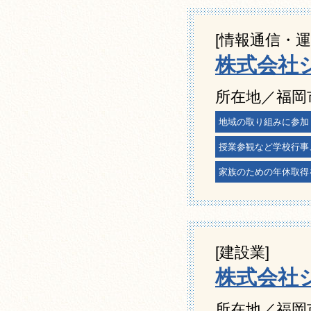
[情報通信・運
株式会社
所在地／福岡
地域の取り組みに参加
授業参観など学校行事
家族のための年休取得
[建設業]
株式会社
所在地／福岡