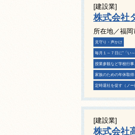
[建設業]
株式会社
所在地／福岡
見守り・声かけ
毎月１～７日に“「い
授業参観など学校行事
家族のための年休取得
定時退社を促す（ノー
[建設業]
株式会社