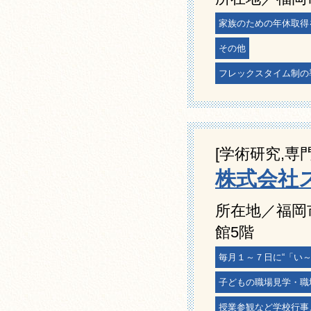
家族のための年休取得
その他
フレックスタイム制の
[学術研究,専
株式会社
所在地／福岡
館5階
毎月１～７日に“「い
子どもの職場見学・職
授業参観など学校行事