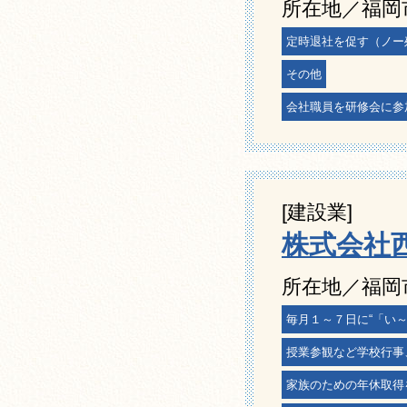
所在地／福岡
定時退社を促す（ノー
その他
会社職員を研修会に参
[建設業]
株式会社
所在地／福岡
毎月１～７日に“「い
授業参観など学校行事
家族のための年休取得