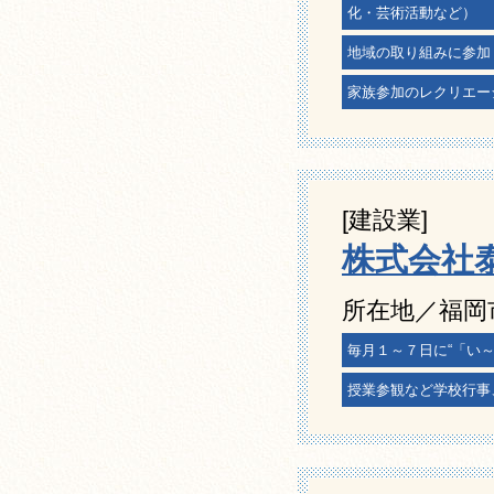
化・芸術活動など）
地域の取り組みに参加
家族参加のレクリエー
[建設業]
株式会社
所在地／福岡
毎月１～７日に“「い
授業参観など学校行事