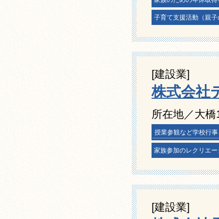
子育て支援活動（親子
[建設業]
株式会社
所在地／大橋1
授業参観など学校行事
家族参加のレクリエー
[建設業]