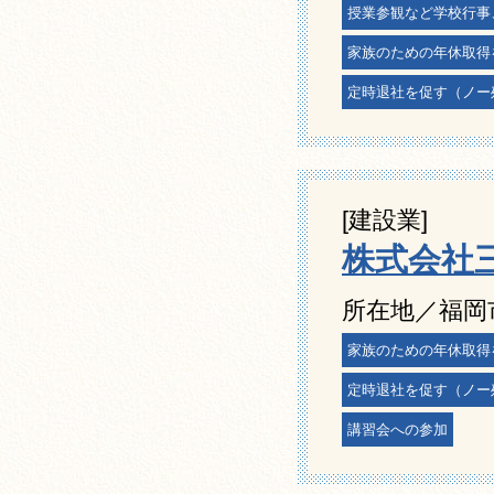
授業参観など学校行事
家族のための年休取得
定時退社を促す（ノー
[建設業]
株式会社
所在地／福岡
家族のための年休取得
定時退社を促す（ノー
講習会への参加