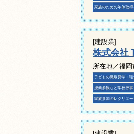
家族のための年休取得
[建設業]
株式会社
所在地／福岡市
子どもの職場見学・職
授業参観など学校行事
家族参加のレクリエー
[建設業]