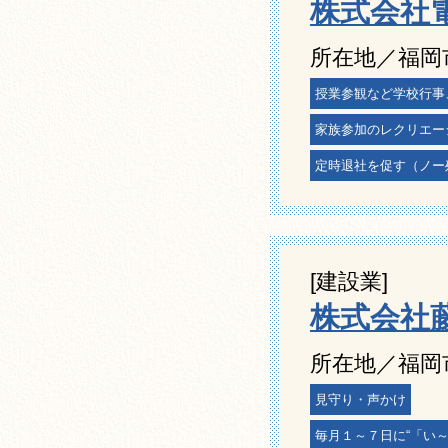
株式会社
所在地／福岡
授業参観など学校行事
家族参加のレクリエー
定時退社を促す（ノー
[建設業]
株式会社
所在地／福岡
見守り・声かけ
毎月１～７日に“「い