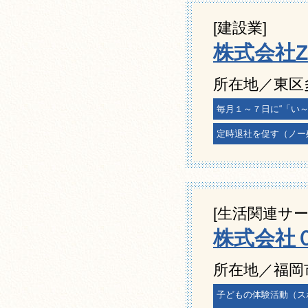
[建設業]
株式会社
所在地／東区多
毎月１～７日に“「い
定時退社を促す（ノー
[生活関連サー
株式会社
所在地／福岡市
子どもの体験活動（ス