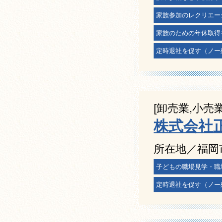
家族参加のレクリエー
家族のための年休取得
定時退社を促す（ノー
[卸売業,小売業
株式会社
所在地／福岡
子どもの職場見学・職
定時退社を促す（ノー