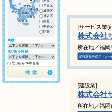
東区
早良区
城南区
博多区
南区
[サービス業(
中央区
区外
株式会社
所在地／福岡県
定時退社を促す（ノー
取り組みPR中企業
[建設業]
株式会社
所在地／福岡