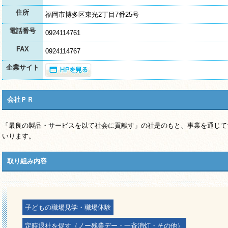
住所
福岡市博多区東光2丁目7番25号
電話番号
0924114761
FAX
0924114767
企業サイト
会社ＰＲ
「最良の製品・サービスを以て社会に貢献す」の社是のもと、事業を通じて
いります。
取り組み内容
子どもの職場見学・職場体験
定時退社を促す（ノー残業デー・一斉消灯・その他）