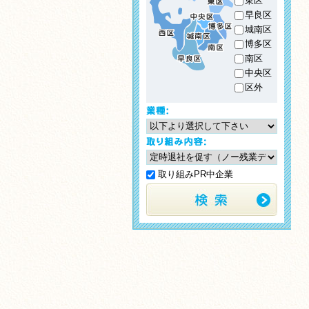
東区
早良区
城南区
博多区
南区
中央区
区外
取り組みPR中企業