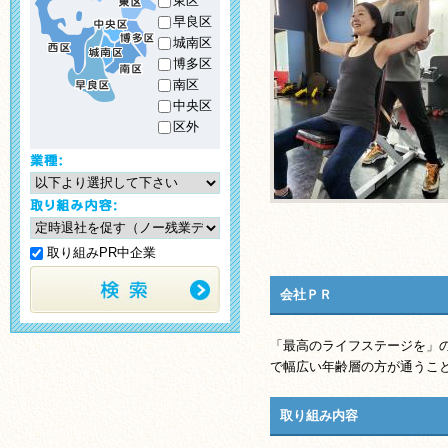
東区
早良区
城南区
博多区
南区
中央区
区外
取り組みPR中企業
会社ＰＲ
「最高のライフステージを」
で幅広い年齢層の方が通うこ
取り組み内容