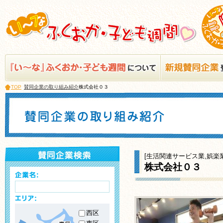
TOP
賛同企業の取り組み紹介
株式会社０３
[生活関連サービス業,娯楽
株式会社０３
西区