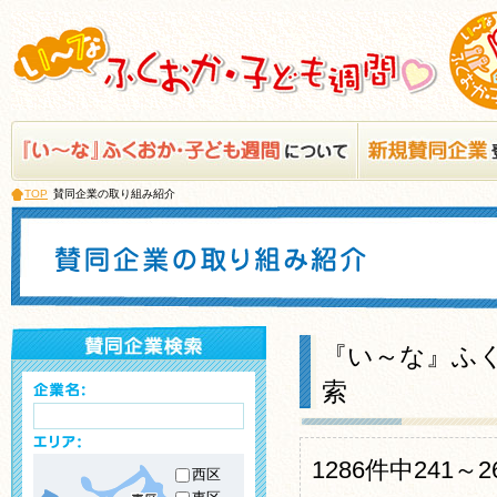
TOP
賛同企業の取り組み紹介
『い～な』ふく
索
1286件中241
西区