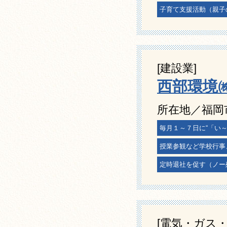
子育て支援活動（親子
[建設業]
西部環境
所在地／福岡
毎月１～７日に“「い
授業参観など学校行事
定時退社を促す（ノー
[電気・ガス