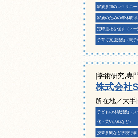
家族参加のレクリエー
家族のための年休取得
定時退社を促す（ノー
子育て支援活動（親子
[学術研究,専
株式会社St
所在地／大手門1
子どもの体験活動（ス
化・芸術活動など）
授業参観など学校行事