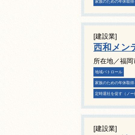
家族のための年休取得
[建設業]
西和メン
所在地／福岡市
地域パトロール
家族のための年休取得
定時退社を促す（ノー
[建設業]