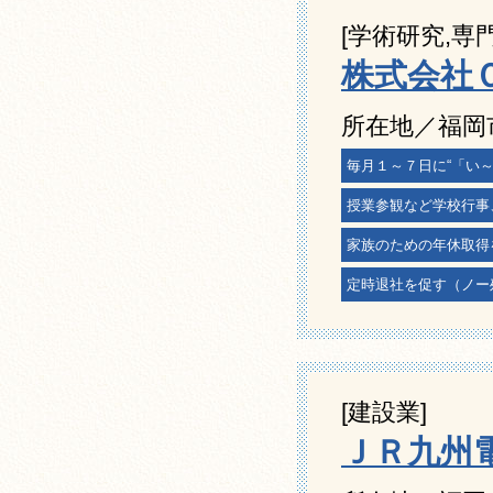
[学術研究,専
株式会社
所在地／福岡市
毎月１～７日に“「い
授業参観など学校行事
家族のための年休取得
定時退社を促す（ノー
[建設業]
ＪＲ九州