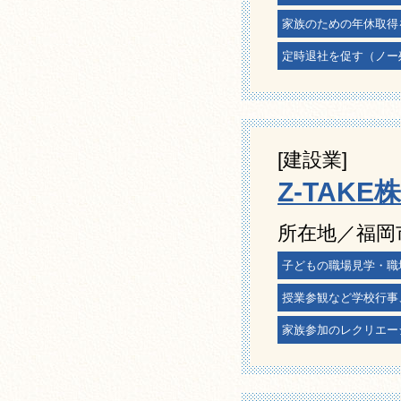
家族のための年休取得
定時退社を促す（ノー
[建設業]
Z-TAKE
所在地／福岡
子どもの職場見学・職
授業参観など学校行事
家族参加のレクリエー