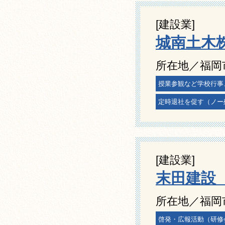
[建設業]
城南土木
所在地／福岡
授業参観など学校行事
定時退社を促す（ノー
[建設業]
末田建設
所在地／福岡市
啓発・広報活動（研修