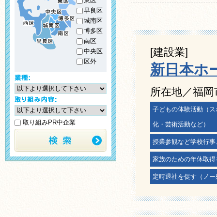
東区
早良区
城南区
博多区
南区
[建設業]
中央区
区外
新日本ホ
所在地／福岡市
子どもの体験活動（ス
取り組みPR中企業
化・芸術活動など）
授業参観など学校行事
家族のための年休取得
定時退社を促す（ノー