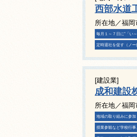
西部水道
所在地／福岡
毎月１～７日に“「い
定時退社を促す（ノー
[建設業]
成和建設
所在地／福岡
地域の取り組みに参加
授業参観など学校行事