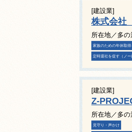
[建設業]
株式会社 
所在地／多の津
家族のための年休取得
定時退社を促す（ノー
[建設業]
Z-PROJ
所在地／多の津
見守り・声かけ