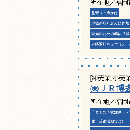
所在地／福岡
見守り・声かけ
地域の取り組みに参加
家族のための年休取得
定時退社を促す（ノー
[卸売業,小売業
㈱ＪＲ博
所在地／福岡市
子どもの体験活動（ス
化・芸術活動など）