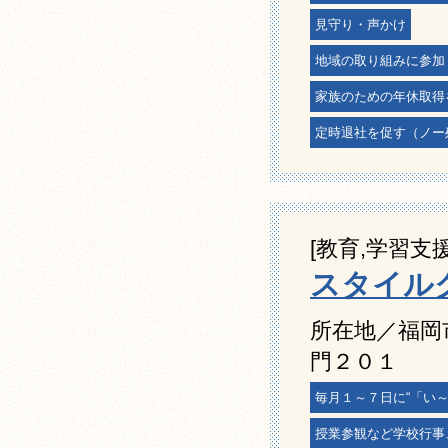
見守り・声かけ
地域の取り組みに参加
家族のための年休取得
定時退社を促す（ノー
[教育,学習支援
スタイル
所在地／福岡
門２０１
毎月１～７日に“「い
授業参観など学校行事