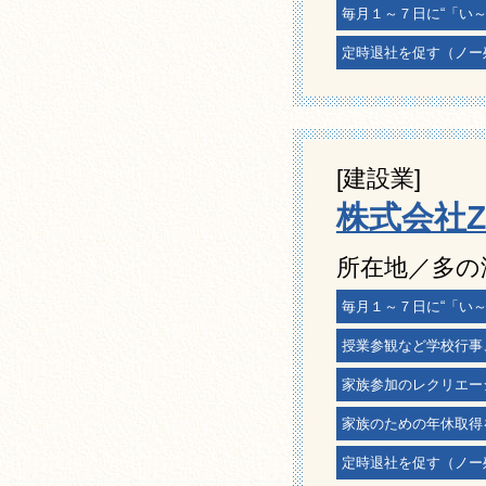
毎月１～７日に“「い
定時退社を促す（ノー
[建設業]
株式会社Z-
所在地／多の津
毎月１～７日に“「い
授業参観など学校行事
家族参加のレクリエー
家族のための年休取得
定時退社を促す（ノー