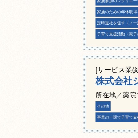
家族参加のレクリエー
家族のための年休取得
定時退社を促す（ノー
子育て支援活動（親子
[サービス業(
株式会社
所在地／薬院1-
その他
事業の一環で子育て支