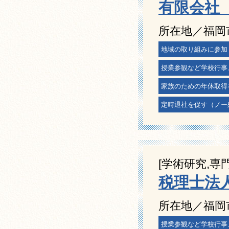
有限会社
所在地／福岡
地域の取り組みに参加
授業参観など学校行事
家族のための年休取得
定時退社を促す（ノー
[学術研究,専
税理士法
所在地／福岡市
授業参観など学校行事