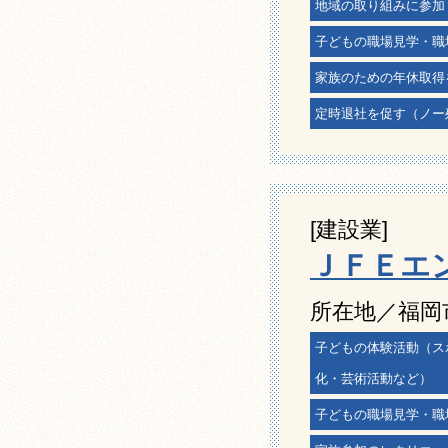
地域の取り組みに参加
子どもの職場見学・職
家族のための年休取得
定時退社を促す（ノー
[建設業]
ＪＦＥエ
所在地／福岡
子どもの体験活動（ス
化・芸術活動など）
子どもの職場見学・職