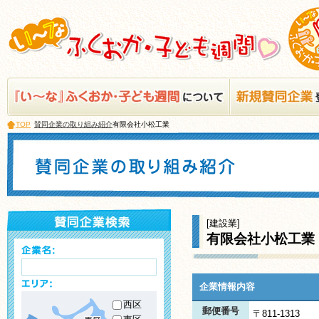
TOP
賛同企業の取り組み紹介
有限会社小松工業
[建設業]
有限会社小松工業
企業情報内容
西区
郵便番号
〒811-1313