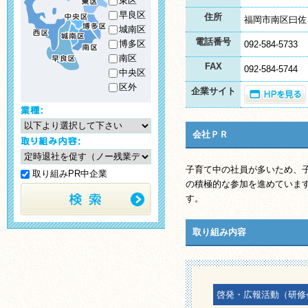
東区
早良区
住所
福岡市南区曰佐
城南区
電話番号
博多区
092-584-5733
南区
FAX
092-584-5744
中央区
区外
企業サイト
会社ＰＲ
子育て中の社員が多いため、
取り組みPR中企業
の積極的な参加を進めていま
す。
取り組み内容
啓発・広報活動（研修