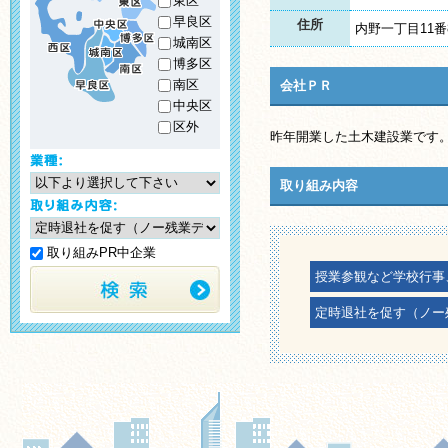
東区
早良区
住所
内野一丁目11番
城南区
博多区
南区
会社ＰＲ
中央区
区外
昨年開業した土木建設業です
取り組み内容
取り組みPR中企業
授業参観など学校行事
定時退社を促す（ノー