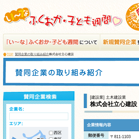
TOP
賛同企業の取り組み紹介
株式会社立心建設
[建設業] 土木建設業
株式会社立心建設
企業情報内容
西区
郵便番号
〒811-1103