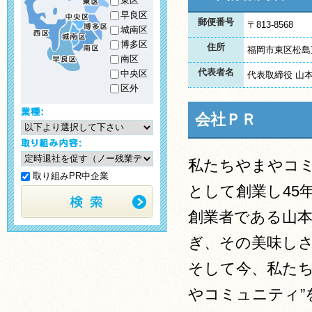
東区
早良区
郵便番号
〒813-8568
城南区
博多区
住所
福岡市東区松島
南区
代表者名
中央区
代表取締役 山
区外
会社ＰＲ
私たちやまやコミ
取り組みPR中企業
として創業し45
創業者である山
ぎ、その美味し
そして今、私たち
やコミュニティ”