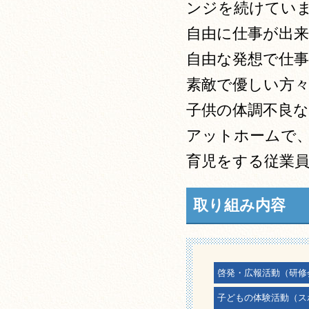
ンジを続けてい
自由に仕事が出
自由な発想で仕
素敵で優しい方
子供の体調不良
アットホームで
育児をする従業
取り組み内容
啓発・広報活動（研修
子どもの体験活動（ス