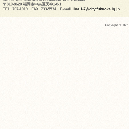
〒810-8620 福岡市中央区天神1-8-1
TEL. 707-1019 FAX. 733-5534 E-mail:
iina.1-7@city.fukuoka.lg.jp
Copyright ©
2026 