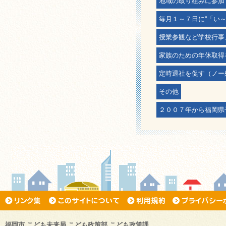
地域の取り組みに参加
毎月１～７日に“「い
授業参観など学校行事
家族のための年休取得
定時退社を促す（ノー
その他
２００７年から福岡県
福岡市 こども未来局 こども政策部 こども政策課