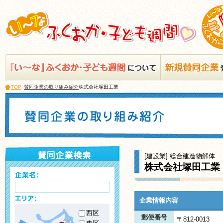
TOP
賛同企業の取り組み紹介
株式会社塚田工業
[建設業] 総合建造物解体
株式会社塚田工業
企業情報内容
西区
郵便番号
〒812-0013