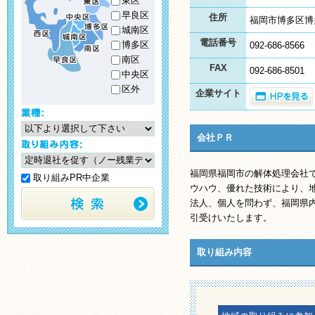
東区
早良区
住所
福岡市博多区博多
城南区
電話番号
博多区
092-686-8566
南区
FAX
092-686-8501
中央区
区外
企業サイト
会社ＰＲ
福岡県福岡市の解体処理会社
取り組みPR中企業
ウハウ、優れた技術により、
法人、個人を問わず、福岡県
引受けいたします。
取り組み内容