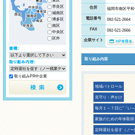
東区
早良区
住所
福岡市南区平和
城南区
電話番号
博多区
092-521-2664
南区
FAX
092-521-2666
中央区
区外
企業サイト
取り組み内容
取り組みPR中企業
地域パトロール
見守り・声かけ
毎月１～７日に“「い
家族のための年休取得
定時退社を促す（ノー