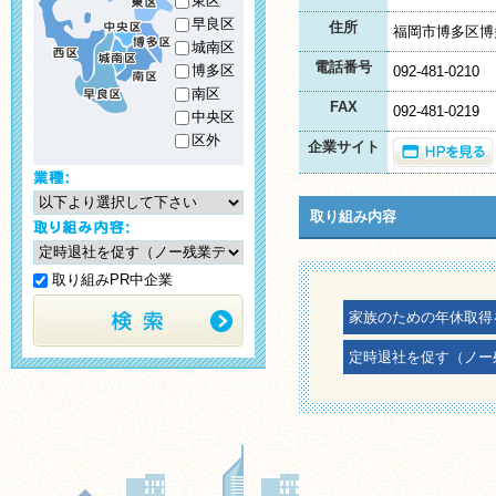
東区
早良区
住所
福岡市博多区博
城南区
電話番号
博多区
092-481-0210
南区
FAX
092-481-0219
中央区
区外
企業サイト
取り組み内容
取り組みPR中企業
家族のための年休取得
定時退社を促す（ノー