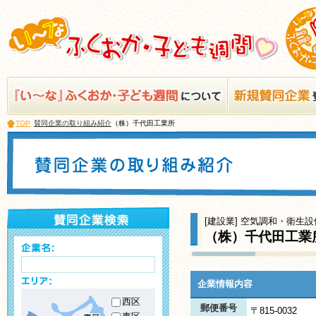
TOP
賛同企業の取り組み紹介
（株）千代田工業所
[建設業] 空気調和・衛生
（株）千代田工業
企業情報内容
西区
郵便番号
〒815-0032