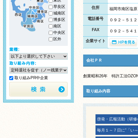
東区
早良区
住所
福岡市南区塩原
城南区
電話番号
博多区
０９２－５１２
南区
FAX
０９２－５４１
中央区
区外
企業サイト
会社ＰＲ
創業昭和26年 特許工法OZONE 
取り組みPR中企業
取り組み内容
啓発・広報活動（研修
毎月１～７日に“「い