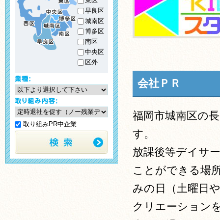
東区
早良区
城南区
博多区
南区
中央区
区外
会社ＰＲ
福岡市城南区の
取り組みPR中企業
す。
放課後等デイサー
ことができる場
みの日（土曜日
クリエーション