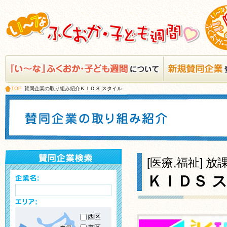
TOP
賛同企業の取り組み紹介
ＫＩＤＳ スタイル
[医療,福祉] 
ＫＩＤＳ 
西区