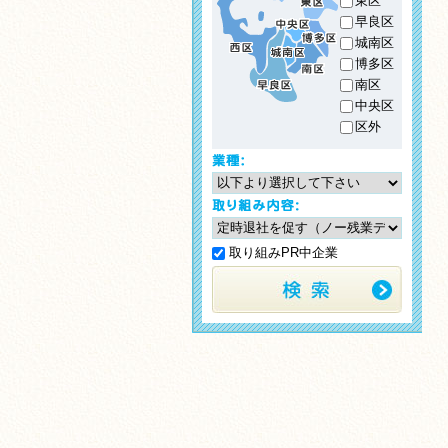
東区
早良区
城南区
博多区
南区
中央区
区外
取り組みPR中企業