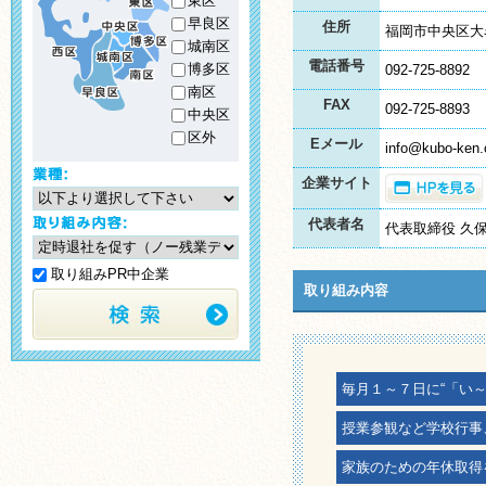
東区
早良区
住所
福岡市中央区大
城南区
電話番号
博多区
092-725-8892
南区
FAX
092-725-8893
中央区
区外
Eメール
info@kubo-ken.
企業サイト
代表者名
代表取締役 久
取り組みPR中企業
取り組み内容
毎月１～７日に“「い
授業参観など学校行事
家族のための年休取得