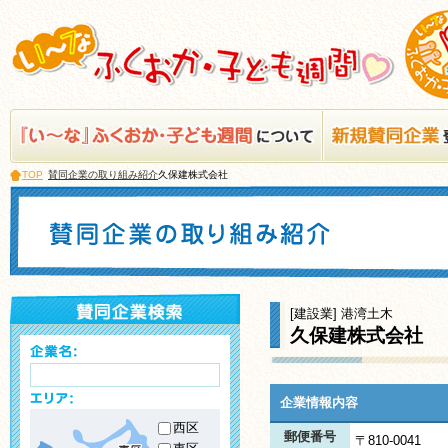
TOP
賛同企業の取り組み紹介
久保建株式会社
[建設業] 港湾土木
久保建株式会社
企業情報内容
西区
郵便番号
〒810-0041